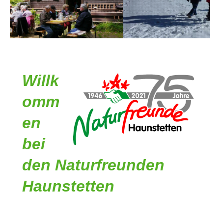
Willk
omm
en
bei
den Naturfreunden
Haunstetten